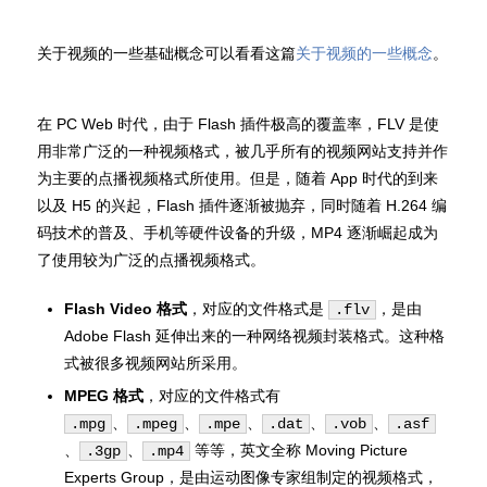
关于视频的一些基础概念可以看看这篇
关于视频的一些概念
。
在 PC Web 时代，由于 Flash 插件极高的覆盖率，FLV 是使
用非常广泛的一种视频格式，被几乎所有的视频网站支持并作
为主要的点播视频格式所使用。但是，随着 App 时代的到来
以及 H5 的兴起，Flash 插件逐渐被抛弃，同时随着 H.264 编
码技术的普及、手机等硬件设备的升级，MP4 逐渐崛起成为
了使用较为广泛的点播视频格式。
Flash Video 格式
，对应的文件格式是
，是由
.flv
Adobe Flash 延伸出来的一种网络视频封装格式。这种格
式被很多视频网站所采用。
MPEG 格式
，对应的文件格式有
、
、
、
、
、
.mpg
.mpeg
.mpe
.dat
.vob
.asf
、
、
等等，英文全称 Moving Picture
.3gp
.mp4
Experts Group，是由运动图像专家组制定的视频格式，