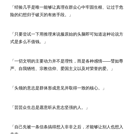
「经验几乎是唯一能够让真理在群众心中牢固生根、让过于危
险的幻想归于破灭的有效手段。」
「只要尝试一下用推理来说服原始的头脑即可知道这种论说方
式是多么不值钱。」
「一切文明的主要动力并不是理性，而是各种感情——譬如尊
严、自我牺牲、宗教信仰、爱国主义以及对荣誉的爱。」
「头领的意志是群体形成意见并取得一致的核心。」
「芸芸众生总是愿意听从意志坚强的人。」
「自己先被一条信条搞得想入非非之后，才能够让别人也想入