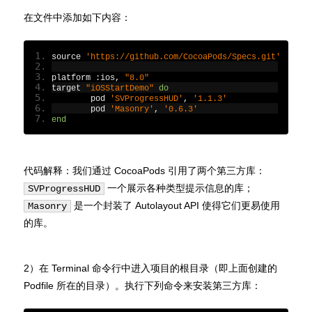
在文件中添加如下内容：
source 
'https://github.com/CocoaPods/Specs.git'
platform 
:
ios
,
"8.0"
target 
"iOSStartDemo"
do
	pod 
'SVProgressHUD'
,
'1.1.3'
	pod 
'Masonry'
,
'0.6.3'
end
代码解释：我们通过 CocoaPods 引用了两个第三方库：
一个展示各种类型提示信息的库；
SVProgressHUD
是一个封装了 Autolayout API 使得它们更易使用
Masonry
的库。
2）在 Terminal 命令行中进入项目的根目录（即上面创建的
Podfile 所在的目录）。执行下列命令来安装第三方库：