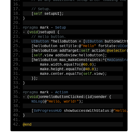
// Setup.
[
self
 setupUI
];
}
#pragma
 mark 
-
Setup
-
(
void
)
setupUI 
{
// Hello button.
UIButton
*
helloButton 
=
[
UIButton
 buttonWithType
:
[
helloButton setTitle
:@
"Hello"
 forState
:
UIControl
[
helloButton addTarget
:
self
 action
:
@selector
(
onHe
[
self
.
view addSubview
:
helloButton
];
[
helloButton mas_makeConstraints
:^(
MASConstraintM
        make
.
width
.
equalTo
(@
60.0
);
        make
.
height
.
equalTo
(@
40.0
);
        make
.
center
.
equalTo
(
self
.
view
);
}];
}
#pragma
 mark 
-
Action
-
(
void
)
onHelloButtonClicked
:(
id
)
sender 
{
NSLog
(@
"Hello, world!"
);
[
SVProgressHUD
 showSuccessWithStatus
:@
"Hello, wor
}
@end