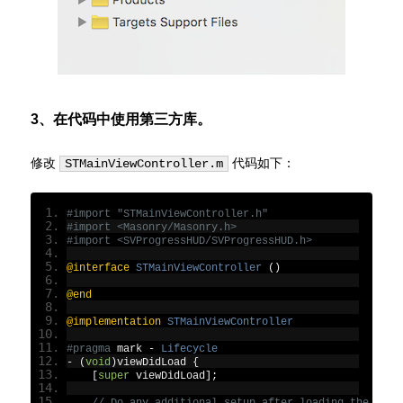
3、在代码中使用第三方库。
修改
代码如下：
STMainViewController.m
#import "STMainViewController.h"
#import <Masonry/Masonry.h>
#import <SVProgressHUD/SVProgressHUD.h>
@interface
STMainViewController
()
@end
@implementation
STMainViewController
#pragma
 mark 
-
Lifecycle
-
(
void
)
viewDidLoad 
{
[
super
 viewDidLoad
];
// Do any additional setup after loading the view