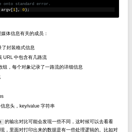
e onto standard error.
 argv
[
1
],
0
);
跟媒体信息有关的成员：
; // 记录了封装格式信息
/ 记录了该 URL 中包含有几路流
/ 一个结构体数组，每个对象记录了一路流的详细信息
戳
ps
一些文件信息头，key/value 字符串
的输出对比可能会发现一些不同，这时候可以去看看
t
现，里面对打印出来的数据是有一些处理逻辑的。比如对