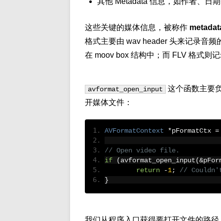
其他 Metadata 信息，如作者、
这些关键的媒体信息，被称作
metadat
格式主要由 wav header 头来记
在 moov box 结构中；而 FLV 格式则记
这个函数主要
avformat_open_input
开媒体文件：
AVFormatContext
*
pFormatCtx 
=
// Open video file.
if
(
avformat_open_input
(&
pFor
return
-
1
;
// Couldn'
}
我们从程序入口获得要打开文件的路径