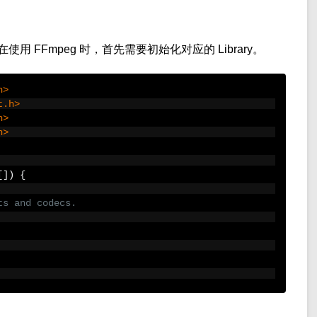
 FFmpeg 时，首先需要初始化对应的 Library。
h>
t.h>
h>
h>
[])
{
ts and codecs.