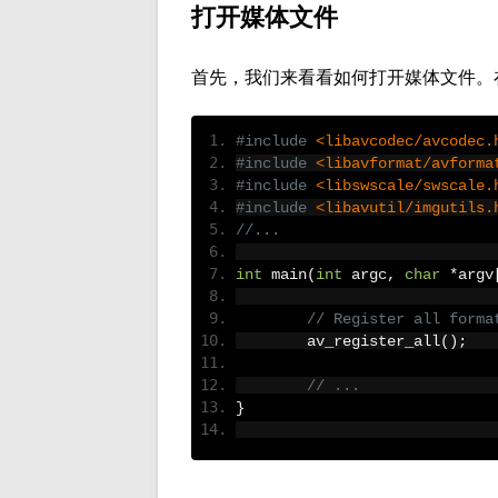
打开媒体文件
首先，我们来看看如何打开媒体文件。在使用
#include
<libavcodec/avcodec.
#include
<libavformat/avforma
#include
<libswscale/swscale.
#include
<libavutil/imgutils.
//...
int
 main
(
int
 argc
,
char
*
argv
// Register all forma
	av_register_all
();
// ...
}