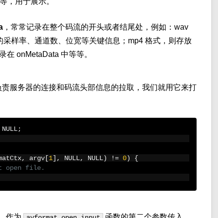
日期等，用于展示。
a
，常常记录在整个码流的开头或者结尾处，例如：wav
录音频的采样率、通道数、位宽等关键信息；mp4 格式，则存放
录在 onMetaData 中等等。
负责服务器的连接和码流头部信息的拉取，我们就用它来打
 NULL
;
matCtx
,
 argv
[
1
],
 NULL
,
 NULL
)
!=
0
)
{
t open file.
，作为
函数的第二个参数传入，
avformat_open_input