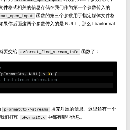
文件格式相关的信息存储在我们作为第一个参数传入的
函数的第三个参数用于指定媒体文件格
rmat_open_input
后面这两个参数传入的是 NULL，那么 libavformat
就要交给
函数了：
avformat_find_stream_info
n.
(
pFormatCtx
,
 NULL
)
<
0
)
{
t find stream information.
为
填充对应的信息。这里还有一个
pFormatCtx->streams
我们打印
中都有哪些信息。
pFormatCtx