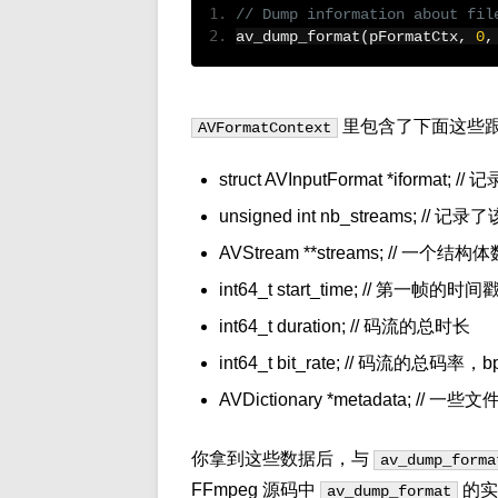
// Dump information about fil
av_dump_format
(
pFormatCtx
,
0
,
里包含了下面这些
AVFormatContext
struct AVInputFormat *iformat
unsigned int nb_streams; /
AVStream **streams; /
int64_t start_time; // 第一帧的时间
int64_t duration; // 码流的总时长
int64_t bit_rate; // 码流的总码率，b
AVDictionary *metadata; // 
你拿到这些数据后，与
av_dump_forma
FFmpeg 源码中
的实
av_dump_format