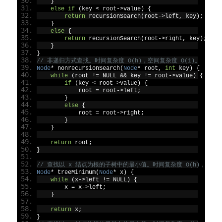
}
else
if
(
key 
<
 root
->
value
)
{
return
 recursionSearch
(
root
->
left
,
 key
);
}
else
{
return
 recursionSearch
(
root
->
right
,
 key
);
}
}
// 非递归方式查找。时间复杂度 O(h)，空间复杂度 O(1)。
Node
*
 nonrecursionSearch
(
Node
*
 root
,
int
 key
)
{
while
(
root 
!=
 NULL 
&&
 key 
!=
 root
->
value
)
{
if
(
key 
<
 root
->
value
)
{
            root 
=
 root
->
left
;
}
else
{
            root 
=
 root
->
right
;
}
}
return
 root
;
}
// 查找以 x 结点为根的子树中的最小值。时间复杂度 O(h)，空间复
Node
*
 treeMinimum
(
Node
*
 x
)
{
while
(
x
->
left 
!=
 NULL
)
{
        x 
=
 x
->
left
;
}
return
 x
;
}