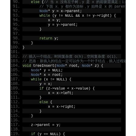
else
{
// 当 x 没有左子树，y 是 x 的前驱需满足：1）y 是
// 下面 x、y 都作为游标，y 始终是 x 的 parent。
Node
*
 y 
=
 x
->
parent
;
while
(
y 
!=
 NULL 
&&
 x 
!=
 y
->
right
)
{
            x 
=
 y
;
            y 
=
 y
->
parent
;
}
return
 y
;
}
}
// 插入一个结点。时间复杂度 O(h)，空间复杂度 O(1)。
// 思路：新插入的结点一定可以作为一个叶子结点，插入过程就是找到一个
void
 treeInsert
(
Node
*
 root
,
Node
*
 z
)
{
Node
*
 y 
=
 NULL
;
Node
*
 x 
=
 root
;
while
(
x 
!=
 NULL
)
{
        y 
=
 x
;
if
(
z
->
value 
<
 x
->
value
)
{
            x 
=
 x
->
left
;
}
else
{
            x 
=
 x
->
right
;
}
}
    z
->
parent 
=
 y
;
if
(
y 
==
 NULL
)
{