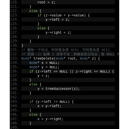
        root 
=
 z
;
}
else
{
if
(
z
->
value 
<
 y
->
value
)
{
            y
->
left 
=
 z
;
}
else
{
            y
->
right 
=
 z
;
}
}
}
// 删除一个结点。时间复杂度 O(h)，空间复杂度 O(1)。
// 思路：1）如果 z 没有子女，则修改其父结点，使 NULL 为其
Node
*
 treeDelete
(
Node
*
 root
,
Node
*
 z
)
{
Node
*
 x 
=
 NULL
;
Node
*
 y 
=
 NULL
;
if
(
z
->
left 
==
 NULL 
||
 z
->
right 
==
 NULL
)
{
        y 
=
 z
;
}
else
{
        y 
=
 treeSuccessor
(
z
);
}
if
(
y
->
left 
!=
 NULL
)
{
        x 
=
 y
->
left
;
}
else
{
        x 
=
 y
->
right
;
}