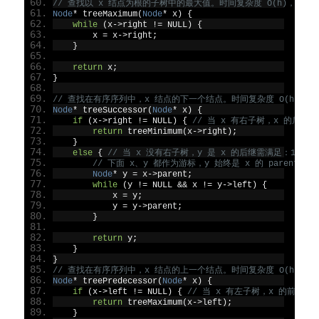
// 查找以 x 结点为根的子树中的最大值。时间复杂度 O(h)，空间复
Node
*
 treeMaximum
(
Node
*
 x
)
{
while
(
x
->
right 
!=
 NULL
)
{
        x 
=
 x
->
right
;
}
return
 x
;
}
// 查找在有序序列中，x 结点的下一个结点。时间复杂度 O(h)，空间
Node
*
 treeSuccessor
(
Node
*
 x
)
{
if
(
x
->
right 
!=
 NULL
)
{
// 当 x 有右子树，x 的后
return
 treeMinimum
(
x
->
right
);
}
else
{
// 当 x 没有右子树，y 是 x 的后继需满足：1）y
// 下面 x、y 都作为游标，y 始终是 x 的 parent。
Node
*
 y 
=
 x
->
parent
;
while
(
y 
!=
 NULL 
&&
 x 
!=
 y
->
left
)
{
            x 
=
 y
;
            y 
=
 y
->
parent
;
}
return
 y
;
}
}
// 查找在有序序列中，x 结点的上一个结点。时间复杂度 O(h)，空间
Node
*
 treePredecessor
(
Node
*
 x
)
{
if
(
x
->
left 
!=
 NULL
)
{
// 当 x 有左子树，x 的前驱
return
 treeMaximum
(
x
->
left
);
}