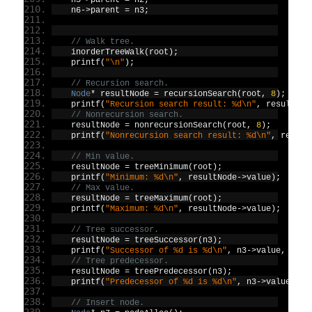
    n5
->
parent 
=
 n2
;
    n6
->
parent 
=
 n3
;
// Walk tree.
    inorderTreeWalk
(
root
);
    printf
(
"\n"
);
// Recursion search.
Node
*
 resultNode 
=
 recursionSearch
(
root
,
8
);
    printf
(
"Recursion search result: %d\n"
,
 resultNod
// Nonrecursion search.
    resultNode 
=
 nonrecursionSearch
(
root
,
8
);
    printf
(
"Nonrecursion search result: %d\n"
,
 result
// Min value.
    resultNode 
=
 treeMinimum
(
root
);
    printf
(
"Minimum: %d\n"
,
 resultNode
->
value
);
// Max value.
    resultNode 
=
 treeMaximum
(
root
);
    printf
(
"Maximum: %d\n"
,
 resultNode
->
value
);
// Tree successor.
    resultNode 
=
 treeSuccessor
(
n3
);
    printf
(
"Successor of %d is %d\n"
,
 n3
->
value
,
 resu
// Tree predecessor.
    resultNode 
=
 treePredecessor
(
n3
);
    printf
(
"Predecessor of %d is %d\n"
,
 n3
->
value
,
 re
// Insert node.