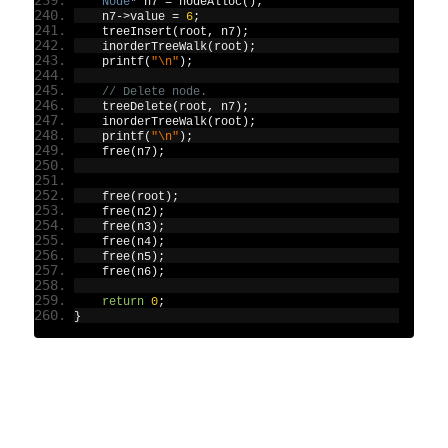
Node
*
 n7 
=
 nodeAlloc
();
    n7
->
value 
=
6
;
    treeInsert
(
root
,
 n7
);
    inorderTreeWalk
(
root
);
    printf
(
"\n"
);
// Delete node.
    treeDelete
(
root
,
 n7
);
    inorderTreeWalk
(
root
);
    printf
(
"\n"
);
    free
(
n7
);
    free
(
root
);
    free
(
n2
);
    free
(
n3
);
    free
(
n4
);
    free
(
n5
);
    free
(
n6
);
return
0
;
}