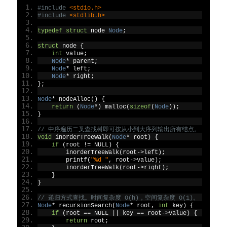
#include
<stdio.h>
#include
<stdlib.h>
typedef
struct
 node 
Node
;
struct
 node 
{
int
 value
;
Node
*
 parent
;
Node
*
 left
;
Node
*
 right
;
};
Node
*
 nodeAlloc
()
{
return
(
Node
*)
 malloc
(
sizeof
(
Node
));
}
// 中序遍历二叉查找树即可按从小到大序列输出所有结点。
void
 inorderTreeWalk
(
Node
*
 root
)
{
if
(
root 
!=
 NULL
)
{
        inorderTreeWalk
(
root
->
left
);
        printf
(
"%d "
,
 root
->
value
);
        inorderTreeWalk
(
root
->
right
);
}
}
// 递归方式查找。时间复杂度 O(h)，空间复杂度 O(1)。
Node
*
 recursionSearch
(
Node
*
 root
,
int
 key
)
{
if
(
root 
==
 NULL 
||
 key 
==
 root
->
value
)
{
return
 root
;