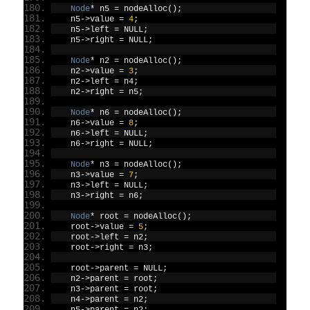
Node
*
 n5 
=
 nodeAlloc
();
    n5
->
value 
=
4
;
    n5
->
left 
=
 NULL
;
    n5
->
right 
=
 NULL
;
Node
*
 n2 
=
 nodeAlloc
();
    n2
->
value 
=
3
;
    n2
->
left 
=
 n4
;
    n2
->
right 
=
 n5
;
Node
*
 n6 
=
 nodeAlloc
();
    n6
->
value 
=
8
;
    n6
->
left 
=
 NULL
;
    n6
->
right 
=
 NULL
;
Node
*
 n3 
=
 nodeAlloc
();
    n3
->
value 
=
7
;
    n3
->
left 
=
 NULL
;
    n3
->
right 
=
 n6
;
Node
*
 root 
=
 nodeAlloc
();
    root
->
value 
=
5
;
    root
->
left 
=
 n2
;
    root
->
right 
=
 n3
;
    root
->
parent 
=
 NULL
;
    n2
->
parent 
=
 root
;
    n3
->
parent 
=
 root
;
    n4
->
parent 
=
 n2
;