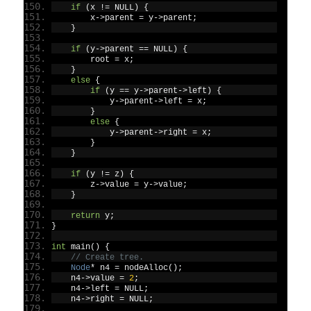
if
(
x 
!=
 NULL
)
{
        x
->
parent 
=
 y
->
parent
;
}
if
(
y
->
parent 
==
 NULL
)
{
        root 
=
 x
;
}
else
{
if
(
y 
==
 y
->
parent
->
left
)
{
            y
->
parent
->
left 
=
 x
;
}
else
{
            y
->
parent
->
right 
=
 x
;
}
}
if
(
y 
!=
 z
)
{
        z
->
value 
=
 y
->
value
;
}
return
 y
;
}
int
 main
()
{
// Create tree.
Node
*
 n4 
=
 nodeAlloc
();
    n4
->
value 
=
2
;
    n4
->
left 
=
 NULL
;
    n4
->
right 
=
 NULL
;