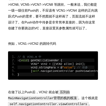
>VCN6; VCN5->VCN7->VCN8 等跳转。一般来说，我们都是
一级一级往前Push的，不应该有 VCN1->VCN4 这样的正向跳
跃式Push的需求，要不然图就不这样画了，页面流就不这样
设计了。在Push动作中传参是非常简单直接的，因为你这里
创建了你要跳达的VC，直接设置其参数属性就可以了。
例如，VCN1->VCN2 的跳转代码
// 在 VCN1.m 中
-(
void
)
 goVCN2
:(
id
)
sender 
{
	VCN2
*
 vcn2 
=
[[
VCN2 alloc
]
 init
];
	vcn2
.
stringPara 
=
@
"value"
;
// 传参
[
self
.
navigationController pushViewController
}
在做了以上Push后，VCN2 就会被
压到由
。这个栈就是
MainNavigationController管理的栈的栈顶
。
self.navigationController.viewControllers