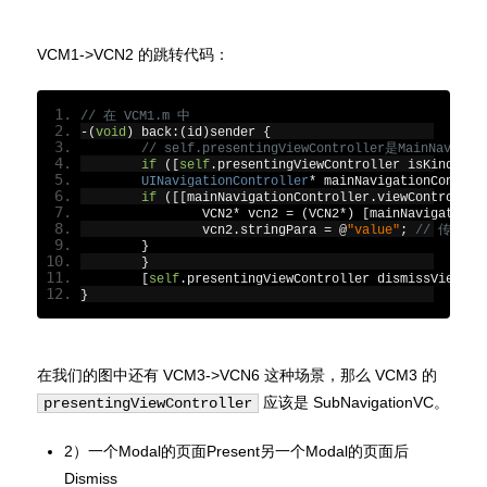
VCM1->VCN2 的跳转代码：
// 在 VCM1.m 中
-(
void
)
 back
:(
id
)
sender 
{
// self.presentingViewController是MainNavigat
if
([
self
.
presentingViewController isKindOfCl
UINavigationController
*
 mainNavigationControl
if
([[
mainNavigationController
.
viewController
        	VCN2
*
 vcn2 
=
(
VCN2
*)
[
mainNavigationC
        	vcn2
.
stringPara 
=
@
"value"
;
// 传参
}
}
[
self
.
presentingViewController dismissViewCon
}
在我们的图中还有 VCM3->VCN6 这种场景，那么 VCM3 的
应该是 SubNavigationVC。
presentingViewController
2）一个Modal的页面Present另一个Modal的页面后
Dismiss