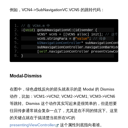
例如，VCN4->SubNavigationVC.VCN5 的跳转代码：
// 在 VCN4.m 中
-(
void
)
 goSubNavigationVC
:(
id
)
sender 
{
	VCN5
*
 vcn5 
=
[[
VCN5 alloc
]
 init
];
// 这个是 sub
	vcn5
.
stringPara 
=
@
"value"
;
// 传参
UINavigationController
*
 subNavigationControll
	subNavigationController
.
navigationBarHidden 
=
[
self
.
navigationController presentViewControl
}
Modal-Dismiss
在图中，绿色虚线反向的箭头就表示的是 Modal 的 Dismiss
动作，比如：VCM1->VCN2; VCM2->VCM1; VCM3->VCN6
等跳转。Dismiss 这个动作其实写起来是很简单的，但是想要
往回传参通常就会复杂一点了，尤其是在不同的情况下。这里
的关键点就在于搞清楚当前所在VC的
presentingViewController
这个属性到底指向着谁。