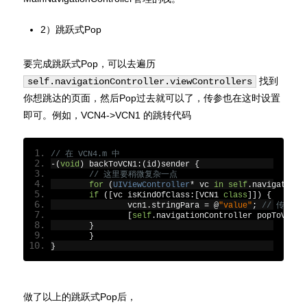
2）跳跃式Pop
要完成跳跃式Pop，可以去遍历
找到
self.navigationController.viewControllers
你想跳达的页面，然后Pop过去就可以了，传参也在这时设置
即可。例如，VCN4->VCN1 的跳转代码
// 在 VCN4.m 中
-(
void
)
 backToVCN1
:(
id
)
sender 
{
// 这里要稍微复杂一点
for
(
UIViewController
*
 vc 
in
self
.
navigationC
if
([
vc isKindOfClass
:[
VCN1 
class
]])
{
    		vcn1
.
stringPara 
=
@
"value"
;
// 传参
[
self
.
navigationController popToViewC
}
}
}
做了以上的跳跃式Pop后，