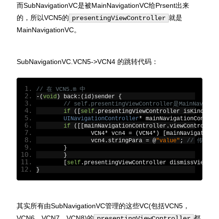
而SubNavigationVC是被MainNavigationVC给Prsent出来
的，所以VCN5的
就是
presentingViewController
MainNavigationVC。
SubNavigationVC.VCN5->VCN4 的跳转代码：
// 在 VCN5.m 中
-(
void
)
 back
:(
id
)
sender 
{
// self.presentingViewController是MainNavigat
if
([
self
.
presentingViewController isKindOfCl
UINavigationController
*
 mainNavigationControl
if
([[
mainNavigationController
.
viewController
        	VCN4
*
 vcn4 
=
(
VCN4
*)
[
mainNavigationC
        	vcn4
.
stringPara 
=
@
"value"
;
// 传参
}
}
[
self
.
presentingViewController dismissViewCon
}
其实所有由SubNavigationVC管理的这些VC(包括VCN5，
VCN6，VCN7，VCN8)的
都
presentingViewController