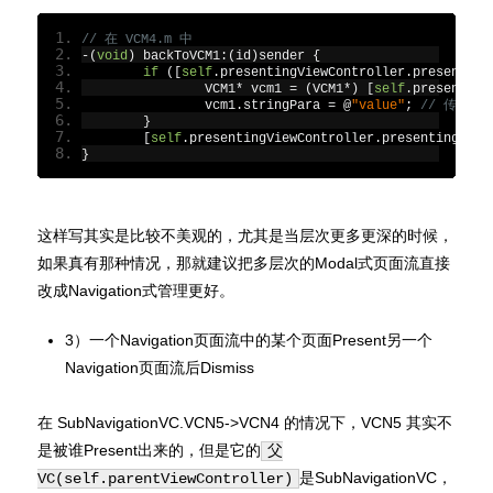
// 在 VCM4.m 中
-(
void
)
 backToVCM1
:(
id
)
sender 
{
if
([
self
.
presentingViewController
.
presenting
		VCM1
*
 vcm1 
=
(
VCM1
*)
[
self
.
presenting
		vcm1
.
stringPara 
=
@
"value"
;
// 传参
}
[
self
.
presentingViewController
.
presentingView
}
这样写其实是比较不美观的，尤其是当层次更多更深的时候，
如果真有那种情况，那就建议把多层次的Modal式页面流直接
改成Navigation式管理更好。
3）一个Navigation页面流中的某个页面Present另一个
Navigation页面流后Dismiss
在 SubNavigationVC.VCN5->VCN4 的情况下，VCN5 其实不
是被谁Present出来的，但是它的
父
是SubNavigationVC，
VC(self.parentViewController)