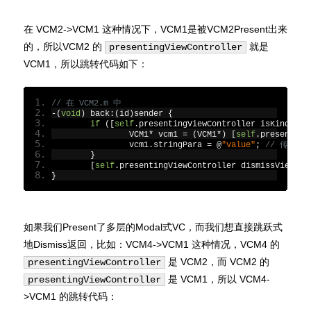
在 VCM2->VCM1 这种情况下，VCM1是被VCM2Present出来
的，所以VCM2 的
就是
presentingViewController
VCM1，所以跳转代码如下：
// 在 VCM2.m 中
-(
void
)
 back
:(
id
)
sender 
{
if
([
self
.
presentingViewController isKindOfCl
		VCM1
*
 vcm1 
=
(
VCM1
*)
[
self
.
presenting
		vcm1
.
stringPara 
=
@
"value"
;
// 传参
}
[
self
.
presentingViewController dismissViewCon
}
如果我们Present了多层的Modal式VC，而我们想直接跳跃式
地Dismiss返回，比如：VCM4->VCM1 这种情况，VCM4 的
是 VCM2，而 VCM2 的
presentingViewController
是 VCM1，所以 VCM4-
presentingViewController
>VCM1 的跳转代码：