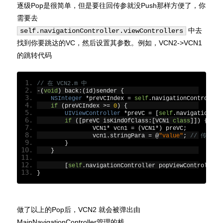
逐级Pop是很简单，但是要往回传参就没Push那样方便了，你
需要去
中去
self.navigationController.viewControllers
找到你要跳达的VC，然后设置其参数。例如，VCN2->VCN1
的跳转代码
// 在 VCN2.m 中
-(
void
)
 back
:(
id
)
sender 
{
NSInteger
*
preVCIndex 
=
self
.
navigationController
if
(
preVCIndex 
>=
0
)
{
UIViewController
*
preVC 
=
[
self
.
navigationCon
if
([
preVC isKindOfClass
:[
VCN1 
class
]])
{
        	VCN1
*
 vcn1 
=
(
VCN1
*)
 preVC
;
        	vcn1
.
stringPara 
=
@
"value"
;
// 传参
}
}
[
self
.
navigationController popViewControllerA
}
做了以上的Pop后，VCN2 就会被弹出由
MainNavigationController管理的栈。