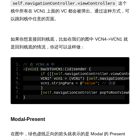
这个
self.navigationController.viewControllers
栈中所有在 VCN1 上面的 VC 都会被弹出。通过这种方式，可
以跳到栈中任意的页面。
如果你想直接回到栈底，比如在我们的图中 VCN4->VCN1 就
是回到栈底的情况，你还可以这样做：
// 在 VCN4.m 中
-(
void
)
 backToVCN1
:(
id
)
sender 
{
if
([[
self
.
navigationController
.
viewControlle
    	VCN1
*
 vcn1 
=
(
VCN1
*)
[
self
.
navigationControll
    	vcn1
.
stringPara 
=
@
"value"
;
// 传参
}
[
self
.
navigationController popToRootViewContr
}
Modal-Present
在图中，绿色虚线正向的箭头就表示的是 Modal 的 Present