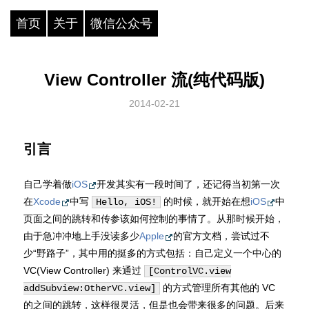
首页
关于
微信公众号
View Controller 流(纯代码版)
2014-02-21
引言
自己学着做
iOS
开发其实有一段时间了，还记得当初第一次
在
Xcode
中写
的时候，就开始在想
iOS
中
Hello, iOS!
页面之间的跳转和传参该如何控制的事情了。从那时候开始，
由于急冲冲地上手没读多少
Apple
的官方文档，尝试过不
少“野路子”，其中用的挺多的方式包括：自己定义一个中心的
VC(View Controller) 来通过
[ControlVC.view
的方式管理所有其他的 VC
addSubview:OtherVC.view]
的之间的跳转，这样很灵活，但是也会带来很多的问题。后来