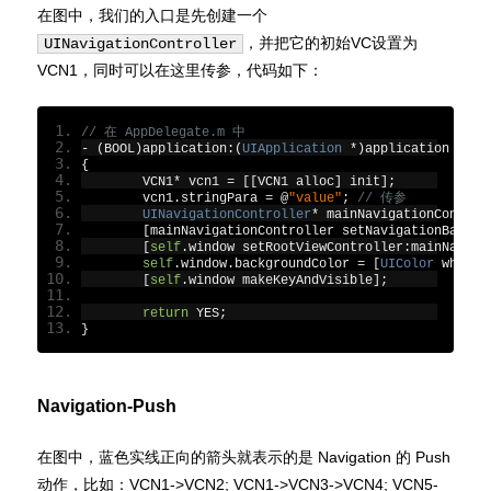
在图中，我们的入口是先创建一个
，并把它的初始VC设置为
UINavigationController
VCN1，同时可以在这里传参，代码如下：
// 在 AppDelegate.m 中
-
(
BOOL
)
application
:(
UIApplication
*)
application didF
{
	VCN1
*
 vcn1 
=
[[
VCN1 alloc
]
 init
];
	vcn1
.
stringPara 
=
@
"value"
;
// 传参
UINavigationController
*
 mainNavigationControl
[
mainNavigationController setNavigationBarHid
[
self
.
window setRootViewController
:
mainNaviga
self
.
window
.
backgroundColor 
=
[
UIColor
 whiteC
[
self
.
window makeKeyAndVisible
];
return
 YES
;
}
Navigation-Push
在图中，蓝色实线正向的箭头就表示的是 Navigation 的 Push
动作，比如：VCN1->VCN2; VCN1->VCN3->VCN4; VCN5-