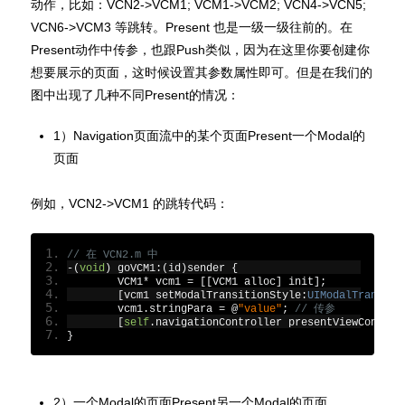
动作，比如：VCN2->VCM1; VCM1->VCM2; VCN4->VCN5;
VCN6->VCM3 等跳转。Present 也是一级一级往前的。在
Present动作中传参，也跟Push类似，因为在这里你要创建你
想要展示的页面，这时候设置其参数属性即可。但是在我们的
图中出现了几种不同Present的情况：
1）Navigation页面流中的某个页面Present一个Modal的
页面
例如，VCN2->VCM1 的跳转代码：
// 在 VCN2.m 中
-(
void
)
 goVCM1
:(
id
)
sender 
{
	VCM1
*
 vcm1 
=
[[
VCM1 alloc
]
 init
];
[
vcm1 setModalTransitionStyle
:
UIModalTransiti
	vcm1
.
stringPara 
=
@
"value"
;
// 传参
[
self
.
navigationController presentViewControl
}
2）一个Modal的页面Present另一个Modal的页面