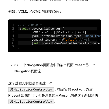
例如，VCM1->VCM2 的跳转代码：
// 在 VCM1.m 中
-(
void
)
 goVCM2
:(
id
)
sender 
{
	VCM2
*
 vcm2 
=
[[
VCM2 alloc
]
 init
];
[
vcm2 setModalTransitionStyle
:
UIModalTransiti
	vcm2
.
stringPara 
=
@
"value"
;
// 传参
[
self
 presentViewController
:
vcm2 animated
:
YES
}
3）一个Navigation页面流中的某个页面Present另一个
Navigation页面流
这个过程其实就是再创建一个
，指定它的 root vc，然后
UINavigationController
Present 出来即可，但是注意这里Present的是这个新创建的
。
UINavigationController