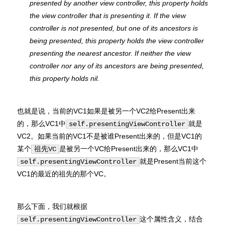
presented by another view controller, this property holds
the view controller that is presenting it. If the view
controller is not presented, but one of its ancestors is
being presented, this property holds the view controller
presenting the nearest ancestor. If neither the view
controller nor any of its ancestors are being presented,
this property holds nil.
也就是说，当前的VC1如果是被另一个VC2给Present出来
的，那么VC1中
就是
self.presentingViewController
VC2。如果当前的VC1不是被谁Present出来的，但是VC1的
某个
是被另一个VC给Present出来的，那么VC1中
祖先VC
就是Present当前这个
self.presentingViewController
VC1的最近的祖先的那个VC。
那么下面，我们就根据
这个属性含义，结合
self.presentingViewController